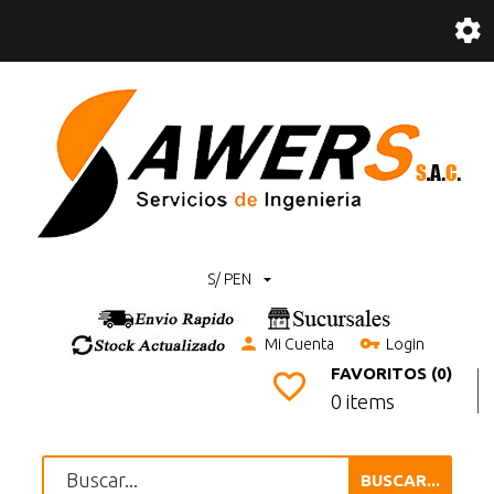
S/ PEN
Mi Cuenta
Login
FAVORITOS (0)
0 items
BUSCAR...