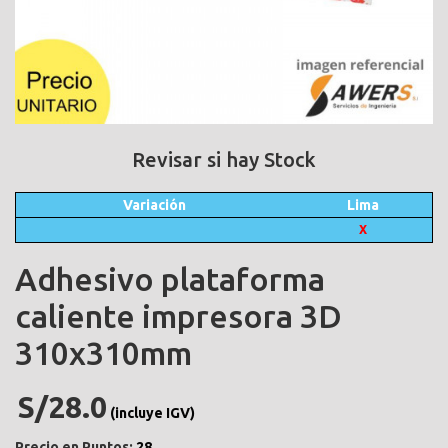
Revisar si hay Stock
Variación
Lima
X
Adhesivo plataforma
caliente impresora 3D
310x310mm
S/28.0
(incluye IGV)
Precio en Puntos:
28