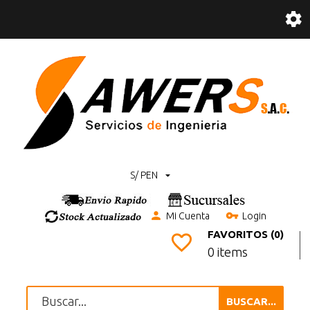
S/ PEN
Mi Cuenta
Login
FAVORITOS (0)
0 items
BUSCAR...