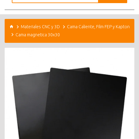
Materiales CNC y 3D
Cama Caliente, Film FEP y Kapton
Cama magnetica 30x30