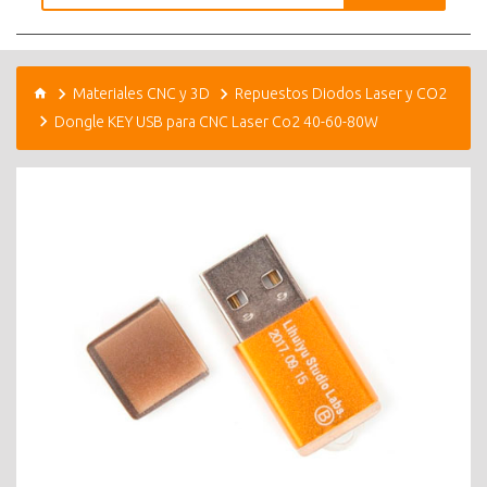
Materiales CNC y 3D
Repuestos Diodos Laser y CO2
Dongle KEY USB para CNC Laser Co2 40-60-80W