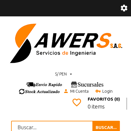
S/ PEN
Mi Cuenta
Login
FAVORITOS (0)
0 items
BUSCAR...