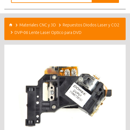
Materiales CNC y 3D
Repuestos Diodos Laser y CO2
DVP-06 Lente Laser Optico para DVD