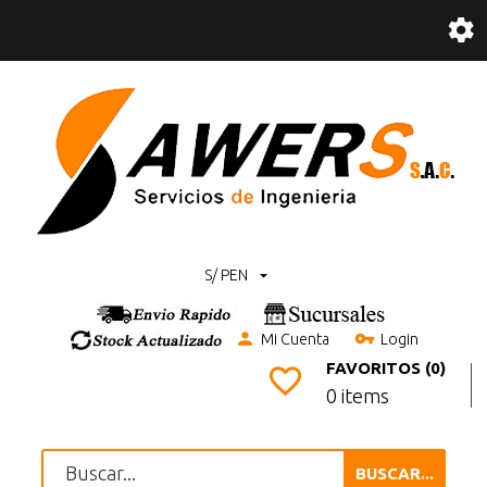
S/ PEN
Mi Cuenta
Login
FAVORITOS (0)
0 items
BUSCAR...