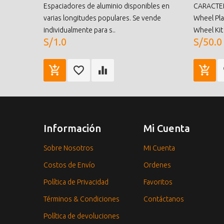
Espaciadores de aluminio disponibles en
CARACTERI
varias longitudes populares. Se vende
Wheel Pla
individualmente para s..
Wheel Kit
S/1.0
S/50.0
Información
Mi Cuenta
Sobre Nosotros
Mi Cuenta
Costos de Envío
Ordenes
Política de Privacidad
Favoritos
Términos & Condiciones
Contáctanos
Política de devoluciones