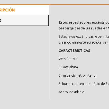
RIPCIÓN
O
Estos espaciadores excéntricos
precarga desde las ruedas en V 
Estas levas excéntricas le permit
creando un ajuste agradable, ceñ
CARACTERISTICAS
Versión - V7
8.5mm altura
5mm de diámetro interior
El borde cabe en un orificio de 7
Acero inoxidable