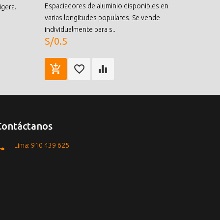
Espaciadores de aluminio disponibles en
igera.
varias longitudes populares. Se vende
individualmente para s..
S/0.5
Contáctanos
Lima: 910 439 625