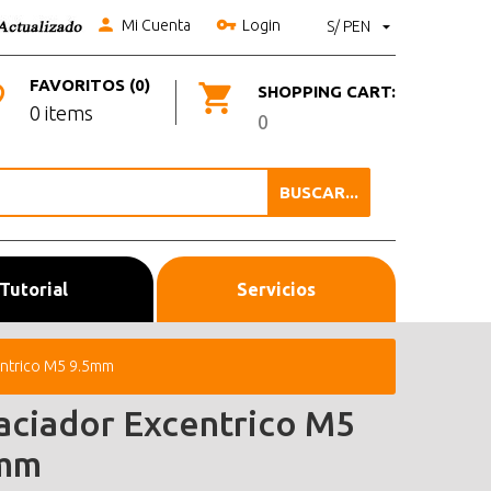
Mi Cuenta
Login
S/ PEN
FAVORITOS (0)
SHOPPING CART:
0 items
0
BUSCAR...
Tutorial
Servicios
entrico M5 9.5mm
aciador Excentrico M5
mm