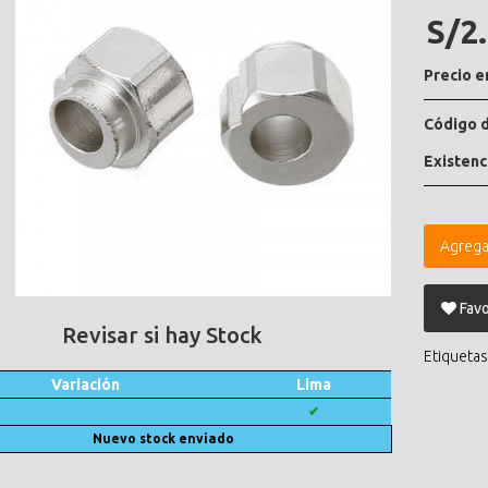
S/2
Precio e
Código d
Existenc
Agrega
Favo
Revisar si hay Stock
Etiquetas
Variación
Lima
✔
Nuevo stock enviado