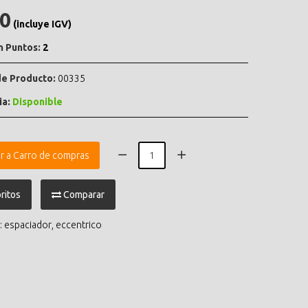
.0
(incluye IGV)
n Puntos:
2
e Producto:
00335
ia:
Disponible
r a Carro de compras
ritos
Comparar
:
espaciador
,
eccentrico