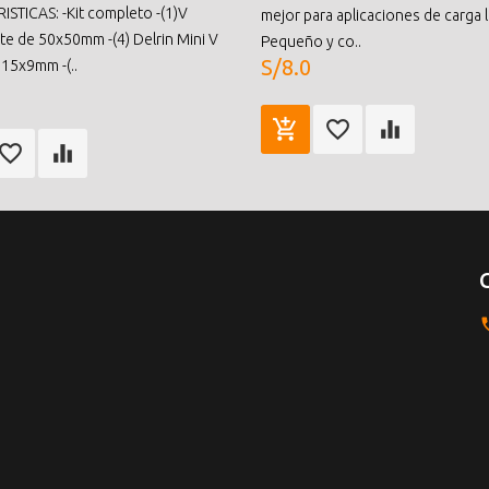
STICAS: -Kit completo -(1)V
mejor para aplicaciones de carga l
te de 50x50mm -(4) Delrin Mini V
Pequeño y co..
S/8.0
 15x9mm -(..