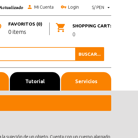
Mi Cuenta
Login
S/ PEN
FAVORITOS (0)
SHOPPING CART:
0 items
0
BUSCAR...
Tutorial
Servicios
ara la sujeción de un objeto. Cuenta con un cuerpo alargado