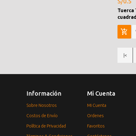
S/0.5
Tuerca
cuadra
|<
Información
Mi Cuenta
Sobre Nosotros
Mi Cuenta
Costos de Envío
Ordenes
Política de Privacidad
Favoritos