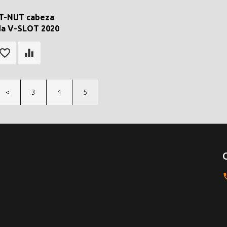
 T-NUT cabeza
da V-SLOT 2020
<
3
4
5