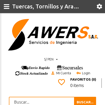
Tuercas, Tornillos y Arandelas
S/ PEN
Mi Cuenta
Login
FAVORITOS (0)
0 items
BUSCAR...