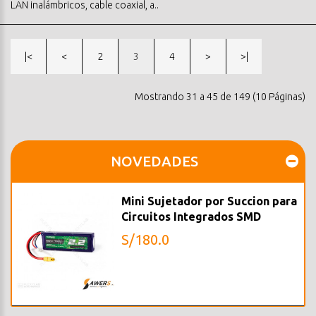
LAN inalámbricos, cable coaxial, a..
|<
<
2
3
4
>
>|
Mostrando 31 a 45 de 149 (10 Páginas)
NOVEDADES
Mini Sujetador por Succion para
Circuitos Integrados SMD
S/180.0