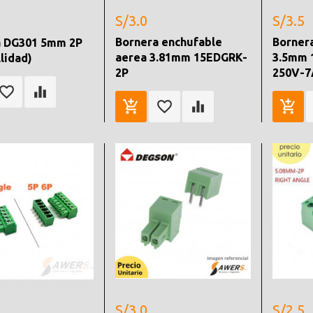
S/3.0
S/3.5
Bornera enchufable
Bornera
a DG301 5mm 2P
aerea 3.81mm 15EDGRK-
3.5mm 
llidad)
2P
250V-7
S/3.0
S/2.5