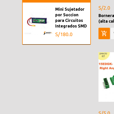
S/2.0
Mini Sujetador
por Succion
Borner
para Circuitos
(alta ca
Integrados SMD
S/180.0
S/5.0