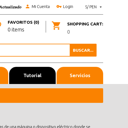
Mi Cuenta
Login
S/ PEN
FAVORITOS (0)
SHOPPING CART:
0 items
0
BUSCAR...
Tutorial
Servicios
cas de una máquina o dispositivo eléctrico donde se