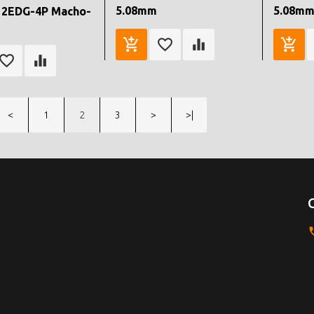
5.08mm
5.08m
 2EDG-4P Macho-
<
1
2
3
>
>|