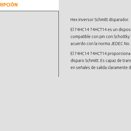
RIPCIÓN
Hex inversor Schmitt disparador.
El 74HC14 74HCT14 es un disposit
compatible con pin con Schottky T
acuerdo con la norma JEDEC No. 
El 74HC14 74HCT14 proporciona 
disparo Schmitt. Es capaz de tra
en señales de salida claramente d