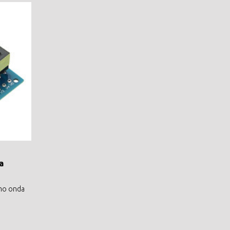
a
omo onda