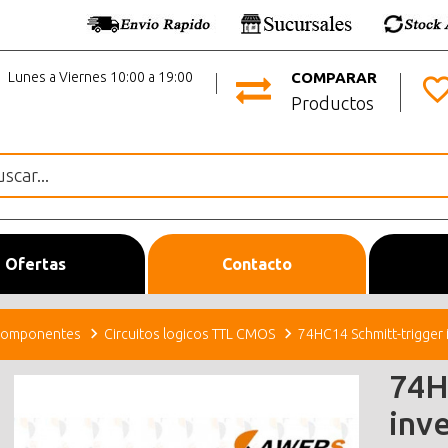
Lunes a Viernes 10:00 a 19:00
COMPARAR
Productos
Ofertas
Contacto
omponentes
Circuitos logicos TTL CMOS
74HC14 Schmitt-trigger
74H
inv