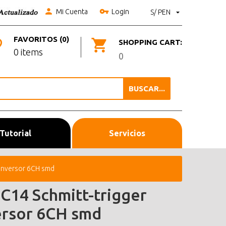
Mi Cuenta
Login
S/ PEN
FAVORITOS (0)
SHOPPING CART:
0 items
0
BUSCAR...
Tutorial
Servicios
 inversor 6CH smd
C14 Schmitt-trigger
ersor 6CH smd