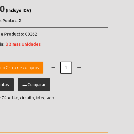
.0
(incluye IGV)
n Puntos:
2
e Producto:
00262
ia:
Últimas Unidades
r a Carro de compras
ritos
Comparar
:
74hc14d
,
circuito
,
integrado