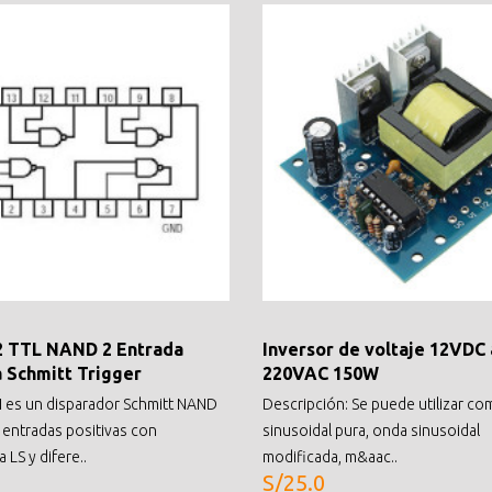
2 TTL NAND 2 Entrada
Inversor de voltaje 12VDC 
a Schmitt Trigger
220VAC 150W
 es un disparador Schmitt NAND
Descripción: Se puede utilizar c
 entradas positivas con
sinusoidal pura, onda sinusoidal
 LS y difere..
modificada, m&aac..
S/25.0