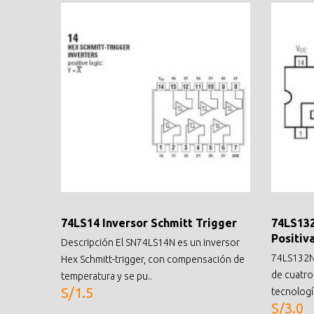
74LS14 Inversor Schmitt Trigger
74LS13
Positiv
Descripción El SN74LS14N es un inversor
74LS132N
Hex Schmitt-trigger, con compensación de
de cuatro
temperatura y se pu..
S/1.5
tecnología
S/3.0