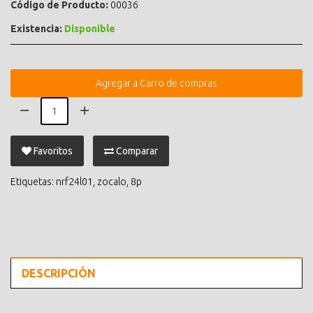
Código de Producto:
00036
Existencia:
Disponible
Agregar a Carro de compras
Favoritos
Comparar
Etiquetas:
nrf24l01
,
zocalo
,
8p
DESCRIPCIÓN