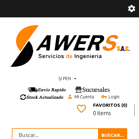
S/ PEN
Mi Cuenta
Login
FAVORITOS (0)
0 items
BUSCAR...