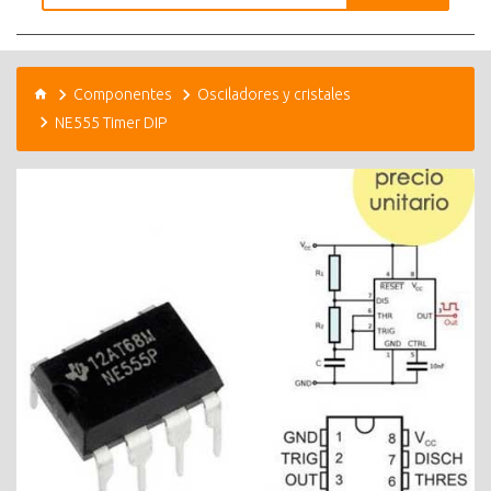
Componentes
Osciladores y cristales
NE555 Timer DIP