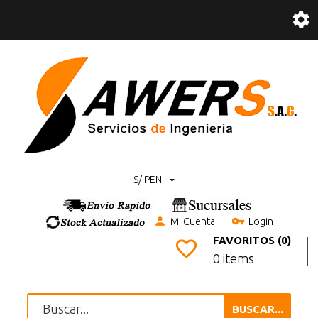
S/ PEN
Mi Cuenta
Login
FAVORITOS (0)
0 items
BUSCAR...