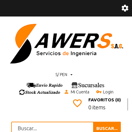
S/ PEN
Mi Cuenta
Login
FAVORITOS (0)
0 items
BUSCAR...