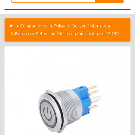
Componentes
Pulsador, Buzzer e Interruptor
Boton con Retencion 16mm con iluminacion led 12-24V