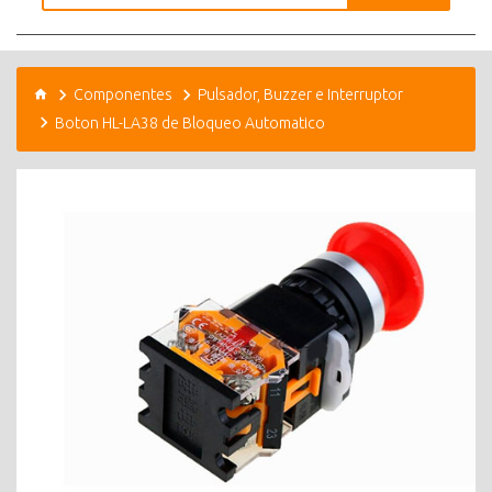
Componentes
Pulsador, Buzzer e Interruptor
Boton HL-LA38 de Bloqueo Automatico