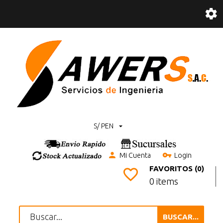
S/ PEN
Mi Cuenta
Login
FAVORITOS (0)
0 items
BUSCAR...