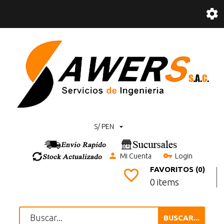
S/ PEN
Mi Cuenta
Login
FAVORITOS (0)
0 items
BUSCAR...