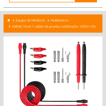
Equipo de Medicion
Multimetros
ANENG 16 en 1 cables de prueba combinados 1000V-10A