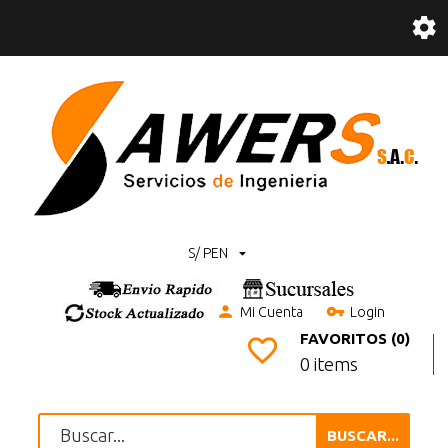
S/ PEN
Mi Cuenta
Login
FAVORITOS (0)
0 items
BUSCAR...