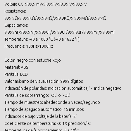
Voltaje CC: 999,9 mV/9,999 V/99,99 V/999,9 V
Resistencia:
999.9Ω/9.999KΩ/99.99KΩ/999.9KΩ/9.999MΩ/99.99MΩ
Capacitancia:
9.999nF/999.9nF/9.999uF/99.99uF/999.9uF/9.999mF/99.99mF
Temperatura: -40 a 1000 ℃ (-40 a 1832 ℉)
Frecuencia: 100Hz/1000Hz
Color: Negro con estuche Rojo
Material: ABS
Pantalla: LCD
Valor máximo de visualización: 9999 dígitos
Indicación de polaridad: indicación automática, "-" indica negativo
Pantalla de sobrerrango: "OL" o "-OL"
Tiempo de muestreo: alrededor de 3 veces/segundo
Tiempo de apagado automático: 15 minutos
Indicador de bajo voltaje de la batería: Sí
Coeficiente de temperatura: <0.1X precisión/℃
Temperatura de funcionamiento: 0 a 40°C