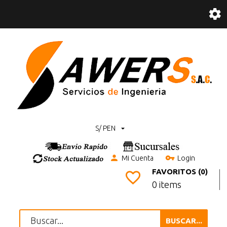
S/ PEN
Mi Cuenta
Login
FAVORITOS (0)
0 items
BUSCAR...