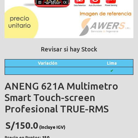
Revisar si hay Stock
Variación
Lima
✔
ANENG 621A Multimetro
Smart Touch-screen
Profesional TRUE-RMS
S/150.0
(incluye IGV)
Precio en Puntos:
150