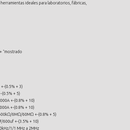
erramientas ideales para laboratorios, fábricas,
:-+ "mostrado
-(0.5% + 3)
(0.5% + 5)
00A +-(0.8% + 10)
00A +-(0.8% + 10)
600kΩ/6MΩ/60MΩ +-(0.8% + 5)
/600uf +-(3.5% + 10)
0kHz/1/1 MHz a 2MHz