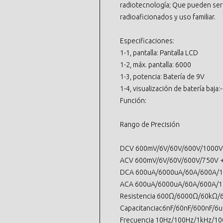
radiotecnología; Que pueden ser h
radioaficionados y uso familiar.
Especificaciones:
1-1, pantalla: Pantalla LCD
1-2, máx. pantalla: 6000
1-3, potencia: Batería de 9V
1-4, visualización de batería baja
Función:
Rango de Precisión
DCV 600mV/6V/60V/600V/1000V +
ACV 600mV/6V/60V/600V/750V +-
DCA 600uA/6000uA/60A/600A/10
ACA 600uA/6000uA/60A/600A/10
Resistencia 600Ω/6000Ω/60kΩ/
Capacitanciac6nF/60nF/600nF/6uF
Frecuencia 10Hz/100Hz/1kHz/10