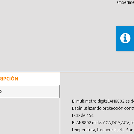
amperime
RIPCIÓN
O
El multímetro digital AN8802 es de
Están utilizando protección cont
LCD de 15s.
El AN8802 mide: ACA,DCA,ACV, resi
temperatura, frecuencia, etc. Son