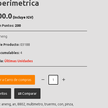
erimetrica
00.0
(incluye IGV)
n Puntos:
200
neng
e Producto:
03188
cumulables:
4
ia:
Últimas Unidades
r a Carro de compras
ritos
Comparar
:
aneng
,
an
,
8802
,
multimetro
,
truerms
,
con
,
pinza
,