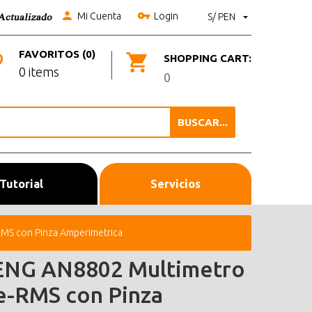
Mi Cuenta
Login
S/ PEN
FAVORITOS (0)
SHOPPING CART:
0 items
0
BUSCAR...
Tutorial
Servicios
MS con Pinza Amperimetrica
NG AN8802 Multimetro
e-RMS con Pinza