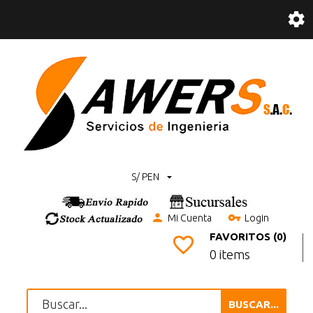
S/ PEN
Mi Cuenta
Login
FAVORITOS (0)
0 items
BUSCAR...