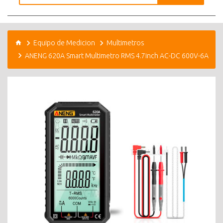
Equipo de Medicion
Multimetros
ANENG 620A Smart Multimetro RMS 4.7inch AC-DC 600V-6A