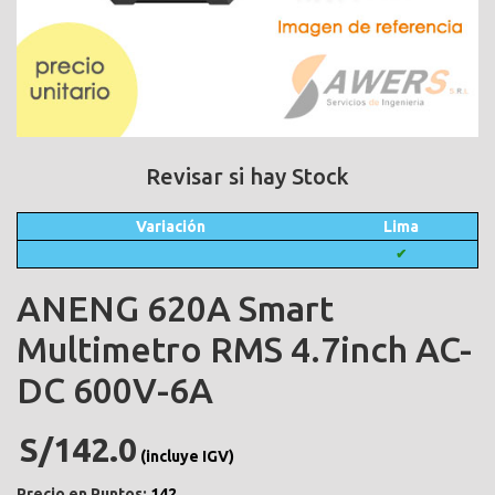
Revisar si hay Stock
Variación
Lima
✔
ANENG 620A Smart
Multimetro RMS 4.7inch AC-
DC 600V-6A
S/142.0
(incluye IGV)
Precio en Puntos:
142