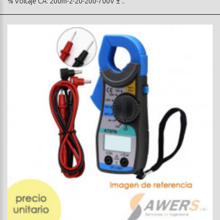
% Voltaje CA: 200m-2-20-200-700V ± ..