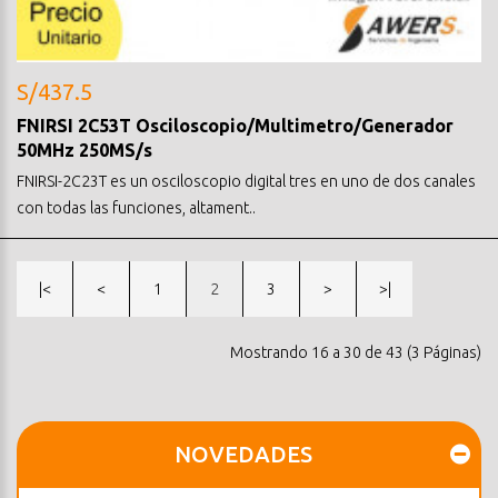
S/437.5
FNIRSI 2C53T Osciloscopio/Multimetro/Generador
50MHz 250MS/s
FNIRSI-2C23T es un osciloscopio digital tres en uno de dos canales
con todas las funciones, altament..
|<
<
1
2
3
>
>|
Mostrando 16 a 30 de 43 (3 Páginas)
NOVEDADES