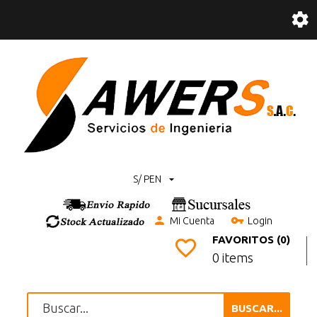
S/ PEN
Mi Cuenta
Login
FAVORITOS (0)
0 items
BUSCAR...