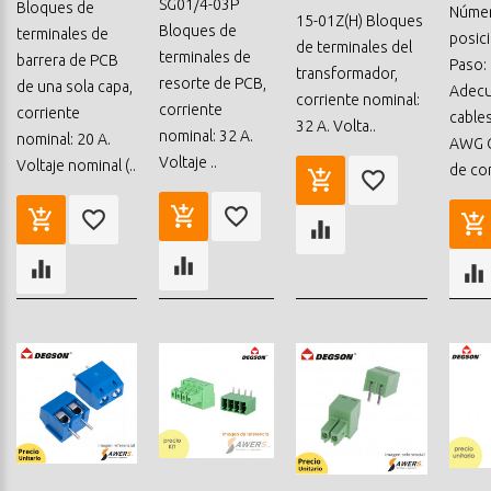
SG01/4-03P
Bloques de
Núme
15-01Z(H) Bloques
Bloques de
terminales de
posic
de terminales del
terminales de
barrera de PCB
Paso:
transformador,
resorte de PCB,
de una sola capa,
Adecu
corriente nominal:
corriente
corriente
cables
32 A. Volta..
nominal: 32 A.
nominal: 20 A.
AWG C
Voltaje ..
Voltaje nominal (..
de cor