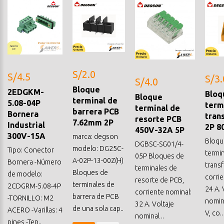
S/2.0
S/4.5
S/3.
S/4.0
Bloque
2EDGKM-
Bloq
Bloque
terminal de
5.08-04P
term
terminal de
barrera PCB
Bornera
tran
resorte PCB
7.62mm 2P
Industrial
2P 8
450V-32A 5P
300V-15A
marca: degson
Bloqu
DGBSC-SG01/4-
modelo: DG25C-
Tipo: Conector
termin
05P Bloques de
A-02P-13-00Z(H)
Bornera -Número
trans
terminales de
Bloques de
de modelo:
corrie
resorte de PCB,
terminales de
2CDGRM-5.08-4P
24 A. 
corriente nominal:
barrera de PCB
-TORNILLO: M2
nomina
32 A. Voltaje
de una sola cap..
ACERO -Varillas: 4
V, co..
nominal ..
pines -Ten..