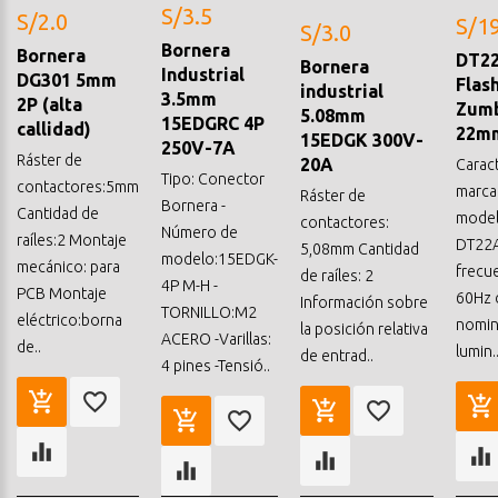
S/3.5
S/2.0
S/19
S/3.0
Bornera
Bornera
DT2
Bornera
Industrial
DG301 5mm
Flas
industrial
3.5mm
2P (alta
Zum
5.08mm
15EDGRC 4P
callidad)
22m
15EDGK 300V-
250V-7A
Ráster de
20A
Caract
Tipo: Conector
contactores:5mm
marca
Ráster de
Bornera -
Cantidad de
model
contactores:
Número de
raíles:2 Montaje
DT22
5,08mm Cantidad
modelo:15EDGK-
mecánico: para
frecue
de raíles: 2
4P M-H -
PCB Montaje
60Hz 
Información sobre
TORNILLO:M2
eléctrico:borna
nomin
la posición relativa
ACERO -Varillas:
de..
lumin.
de entrad..
4 pines -Tensió..