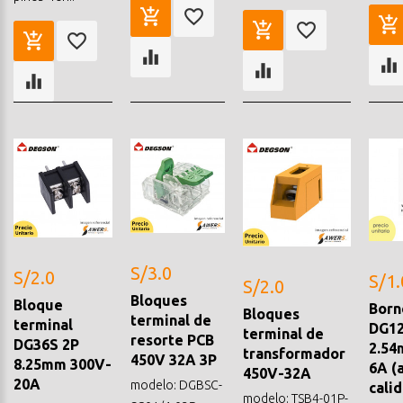
S/3.0
S/2.0
S/1.
S/2.0
Bloques
Bloque
Born
Bloques
terminal de
terminal
DG12
terminal de
resorte PCB
DG36S 2P
2.54
transformador
450V 32A 3P
8.25mm 300V-
6A (
450V-32A
20A
modelo: DGBSC-
cali
modelo: TSB4-01P-