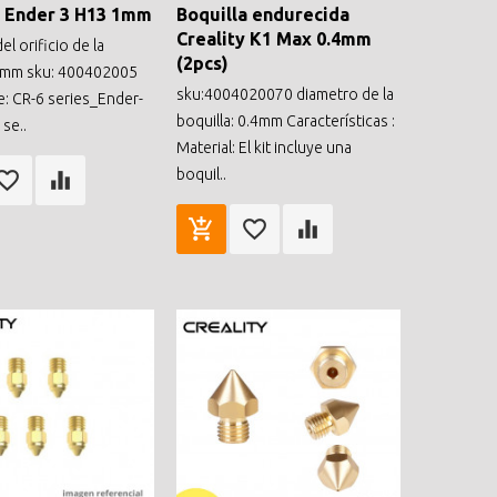
a Ender 3 H13 1mm
Boquilla endurecida
Creality K1 Max 0.4mm
el orificio de la
(2pcs)
 1mm sku: 400402005
sku:4004020070 diametro de la
e: CR-6 series_Ender-
boquilla: 0.4mm Características :
se..
Material: El kit incluye una
boquil..