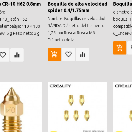
a CR-10 H62 0.8mm
Boquilla de alta velocidad
Boquill
spider 0.4/1.75mm
ón:
diametro d
Nombre: Boquillas de velocidad
H13_latón H62
boquilla:
RÁPIDA Diámetro del filamento:
l embalaje: 110 × 100
compatibl
1,75 mm Rosca: Rosca M6
W: 5 g Peso neto: 2 g
6_Ender-3 
Diámetro de la..