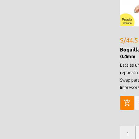
S/44.5
Boquill
0.4mm
Esta es u
repuesto 
Swap para
impresora
1