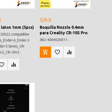
5
S/6.0
 laton 1mm (5pcs)
Boquilla Nozzle 0.4mm
para Creality CR-10S Pro
20022 compatiblw:
SKU: 4004020011 ..
es_Ender-6_Ender-3
der-5 Series_CR-
V2_CR-10V3..