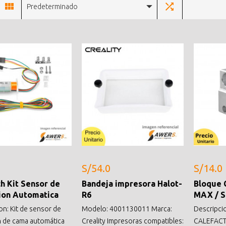
Predeterminado
S/54.0
S/14.0
h Kit Sensor de
Bandeja impresora Halot-
Bloque 
ion Automatica
R6
MAX / S
on: Kit de sensor de
Modelo: 4001130011 Marca:
Descripc
n de cama automática
Creality Impresoras compatibles:
CALEFAC