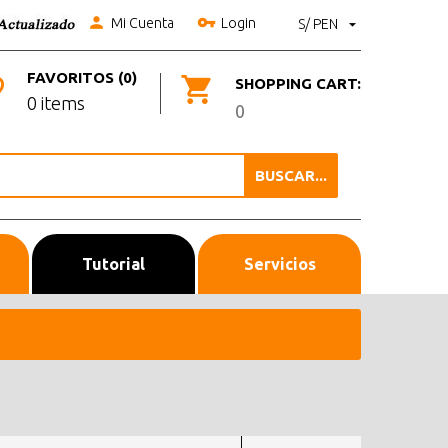
Mi Cuenta
Login
S/ PEN
FAVORITOS (0)
SHOPPING CART:
0 items
0
BUSCAR...
Tutorial
Servicios