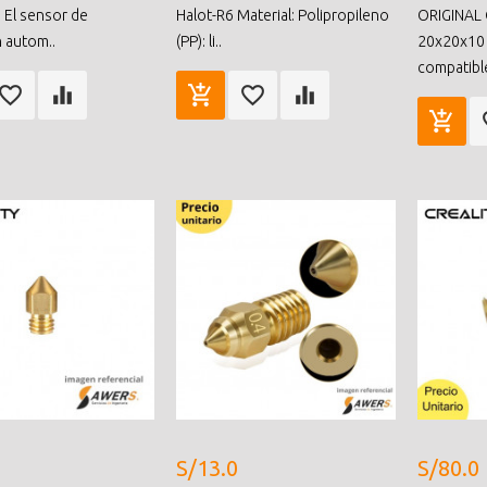
 El sensor de
Halot-R6 Material: Polipropileno
ORIGINAL 
n autom..
(PP): li..
20x20x10
compatible
S/13.0
S/80.0