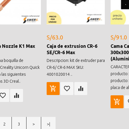
S/63.0
S/91.0
a Nozzle K1 Max
Caja de extrusion CR-6
Cama Ca
SE/CR-6 Max
300x30
(Alumin
na boquilla de
Descripcion: kit de extruder para
CARACTERI
Creality Unicorn Quick
CR-6/ CR-6 MAX SKU:
producto:
 las siguientes
4001020014 ..
producto:
s 3D Creal..
placa de al
2
3
>
>|