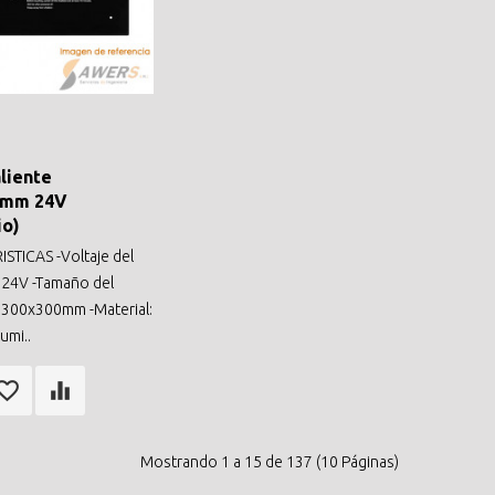
liente
0mm 24V
io)
STICAS -Voltaje del
 24V -Tamaño del
 300x300mm -Material:
umi..
Mostrando 1 a 15 de 137 (10 Páginas)