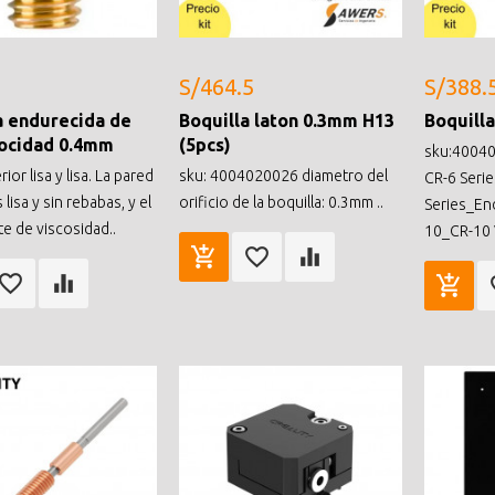
S/464.5
S/388.
a endurecida de
Boquilla laton 0.3mm H13
Boquilla
locidad 0.4mm
(5pcs)
sku:40040
rior lisa y lisa. La pared
sku: 4004020026 diametro del
CR-6 Seri
 lisa y sin rebabas, y el
orificio de la boquilla: 0.3mm ..
Series_En
te de viscosidad..
10_CR-10 