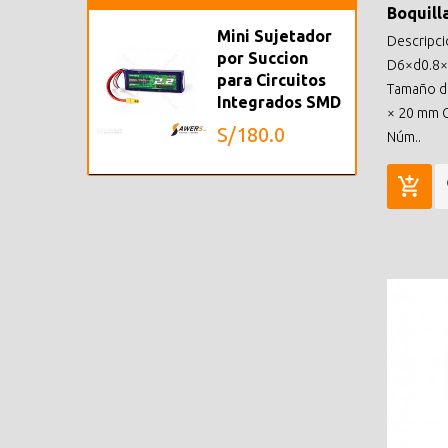
Boquill
Mini Sujetador
Descripci
por Succion
D6×d0.8×
para Circuitos
Tamaño de
Integrados SMD
× 20 mm G
S/180.0
Núm..