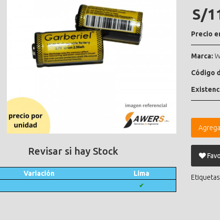
S/1
Precio e
Marca:
W
Código d
Existenc
Agrega
Revisar si hay Stock
Favo
Variación
Lima
Etiquetas
✔