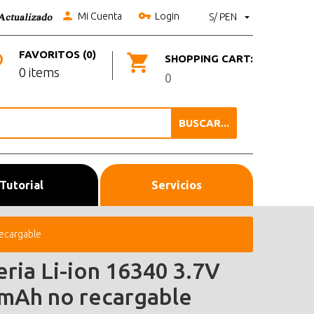
Mi Cuenta
Login
S/ PEN
FAVORITOS (0)
SHOPPING CART:
0 items
0
BUSCAR...
Tutorial
Servicios
recargable
eria Li-ion 16340 3.7V
mAh no recargable