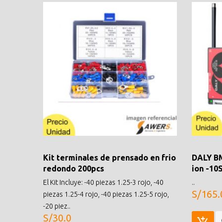
Kit terminales de prensado en frio
DALY BM
redondo 200pcs
ion -10
El Kit Incluye: -40 piezas 1.25-3 rojo, -40
..
S/165.
piezas 1.25-4 rojo, -40 piezas 1.25-5 rojo,
-20 piez..
S/30.0