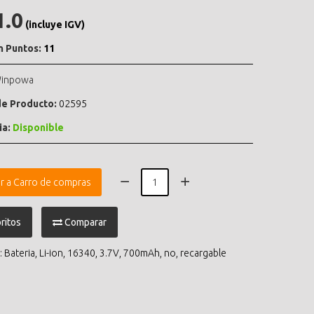
1.0
(incluye IGV)
n Puntos:
11
inpowa
e Producto:
02595
ia:
Disponible
r a Carro de compras
ritos
Comparar
:
Bateria
,
Li-ion
,
16340
,
3.7V
,
700mAh
,
no
,
recargable