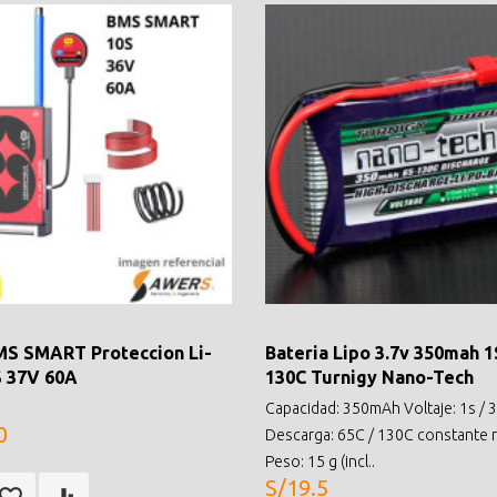
S SMART Proteccion Li-
Bateria Lipo 3.7v 350mah 1
S 37V 60A
130C Turnigy Nano-Tech
Capacidad: 350mAh Voltaje: 1s / 
0
Descarga: 65C / 130C constante 
Peso: 15 g (incl..
S/19.5