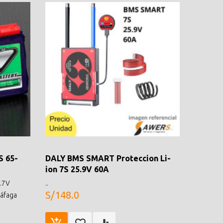
S 65-
DALY BMS SMART Proteccion Li-
ion 7S 25.9V 60A
3.7V
..
S/148.0
ráfaga