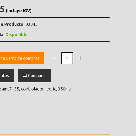
.5
(incluye IGV)
e Producto:
03045
ia:
Disponible
r a Carro de compras
ritos
Comparar
:
amc7135
,
controlador
,
led
,
ic
,
350ma