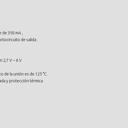
e de 350 mA ,
rtocircuito de salida .
n 2,7 V ~ 6 V
 de la unión es de 125 °C .
ada y protección térmica