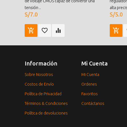
de voltaje CMOS capaz de convertir una
reguladore
tensión ..
alta precis
S/7.0
S/5.0
Información
Mi Cuenta
Sobre Nosotros
Mi Cuenta
Costos de Envío
Ordenes
Política de Privacidad
Favoritos
Términos & Condiciones
Contáctanos
Política de devoluciones