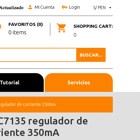
Mi Cuenta
Login
S/ PEN
FAVORITOS (0)
SHOPPING CART:
0 items
0
BUSCAR...
Tutorial
Servicios
gulador de corriente 350mA
7135 regulador de
riente 350mA