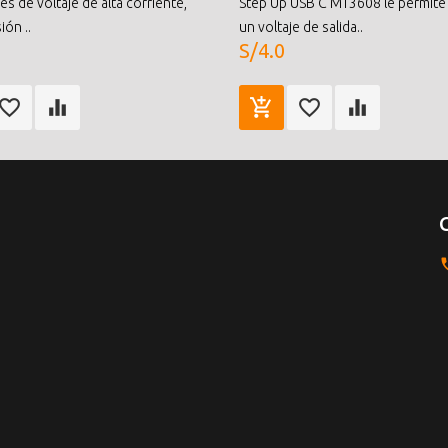
s de voltaje de alta corriente,
Step Up USB C MT3608 le permite
ión ..
un voltaje de salida..
S/4.0