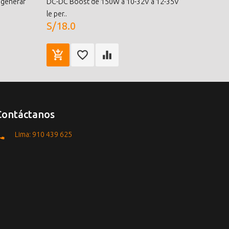
 generar
DC-DC Boost de 150W a 10-32V a 12-35V
le per..
S/18.0
Contáctanos
Lima: 910 439 625