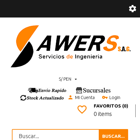
S/ PEN
Mi Cuenta
Login
FAVORITOS (0)
0 items
BUSCAR...