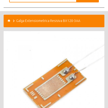
Galga Extensiometrica Resisiva BX120-3AA