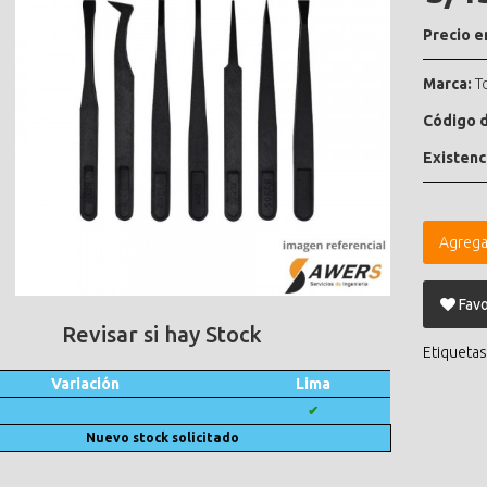
Precio e
Marca:
T
Código d
Existenc
Agrega
Favo
Revisar si hay Stock
Etiquetas
Variación
Lima
✔
Nuevo stock solicitado