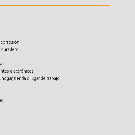
y corrosión
y duradero
var
ntes electrónicos
 hogar, tienda o lugar de trabajo
no