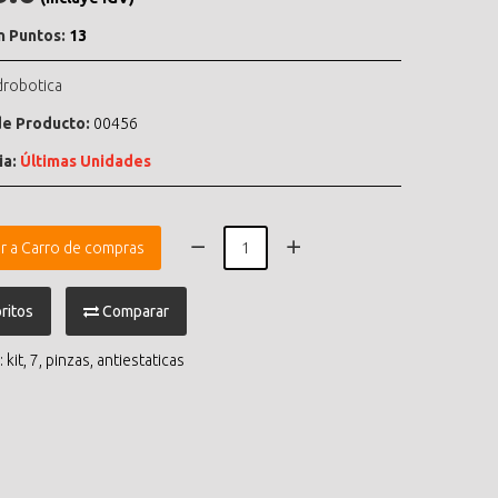
n Puntos:
13
drobotica
e Producto:
00456
ia:
Últimas Unidades
r a Carro de compras
ritos
Comparar
:
kit
,
7
,
pinzas
,
antiestaticas