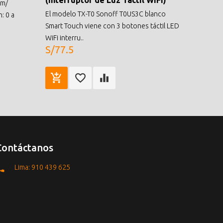
(Interruptor de Luz Tactil WiFi)
mm/
El modelo TX-T0 Sonoff T0US3C blanco
: 0 a
Smart Touch viene con 3 botones táctil LED
WiFi interru..
S/77.5
Contáctanos
Lima: 910 439 625