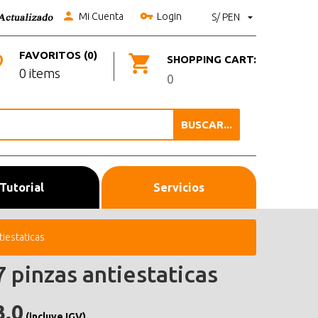
Mi Cuenta
Login
S/ PEN
FAVORITOS (0)
SHOPPING CART:
0 items
0
BUSCAR...
Tutorial
Servicios
tiestaticas
7 pinzas antiestaticas
3.0
(incluye IGV)