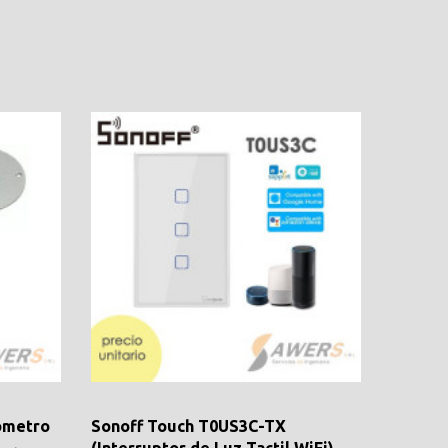
rometro
Sonoff Touch T0US3C-TX