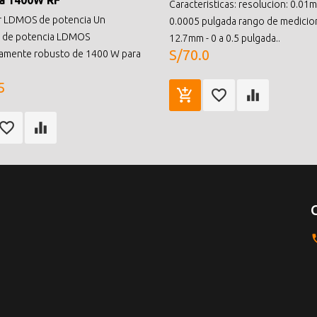
a 1400W RF
Caracteristicas: resolucion: 0.01
r LDMOS de potencia Un
0.0005 pulgada rango de medicion
r de potencia LDMOS
12.7mm - 0 a 0.5 pulgada..
S/70.0
amente robusto de 1400 W para
5