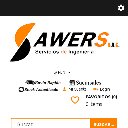
S/ PEN
Mi Cuenta
Login
FAVORITOS (0)
0 items
BUSCAR...