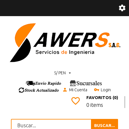
S/ PEN
Mi Cuenta
Login
FAVORITOS (0)
0 items
BUSCAR...