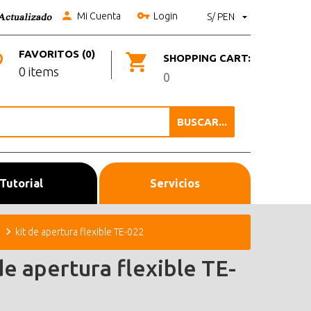
Mi Cuenta
Login
S/ PEN
FAVORITOS (0)
SHOPPING CART:
0 items
0
BUSCAR...
Tutorial
Servicios
kit de apertura flexible TE-022
de apertura flexible TE-