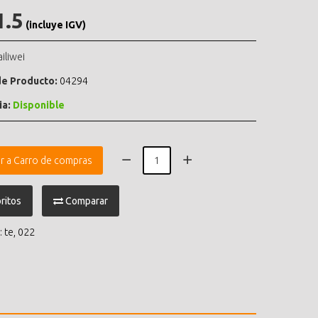
1.5
(incluye IGV)
ailiwei
e Producto:
04294
ia:
Disponible
r a Carro de compras
ritos
Comparar
:
te
,
022