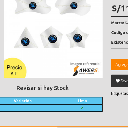
S/1
Marca:
K
Código d
Existenc
Agrega
Favo
Revisar si hay Stock
Etiquetas
Variación
Lima
✔