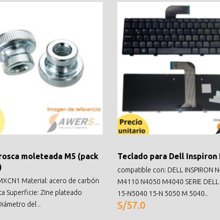
rosca moleteada M5 (pack
Teclado para Dell Inspiron
)
compatible con: DELL INSPIRON 
XCN1 Material: acero de carbón
M4110 N4050 M4040 SERIE DELL
ta Superficie: Zine plateado
15-N5040 15-N 5050 M 5040..
S/57.0
iámetro del ..