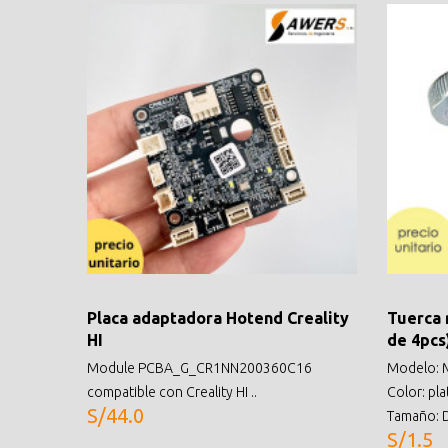
Placa adaptadora Hotend Creality
Tuerca 
HI
de 4pcs
Module PCBA_G_CR1NN200360C16
Modelo: M
compatible con Creality HI ..
Color: pla
S/44.0
Tamaño: D
S/1.5