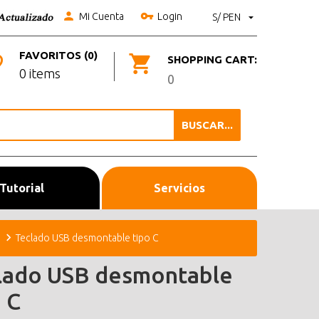
Mi Cuenta
Login
S/ PEN
FAVORITOS (0)
SHOPPING CART:
0 items
0
BUSCAR...
Tutorial
Servicios
Teclado USB desmontable tipo C
lado USB desmontable
 C