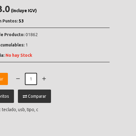
3.0
(incluye IGV)
n Puntos:
53
e Producto:
01862
cumulables:
1
ia:
No hay Stock
ar
ritos
Comparar
:
teclado
,
usb
,
tipo
,
c