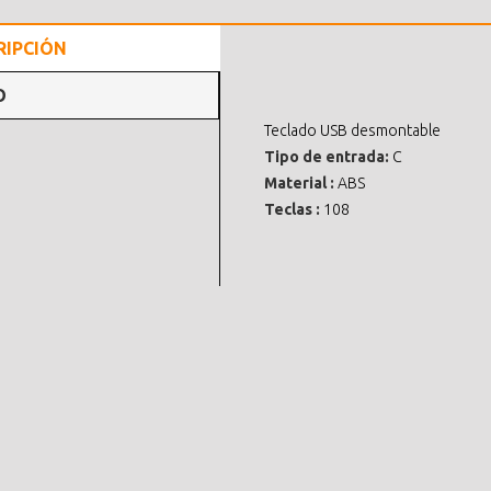
RIPCIÓN
O
Teclado USB desmontable
Tipo de entrada:
C
Material :
ABS
Teclas :
108