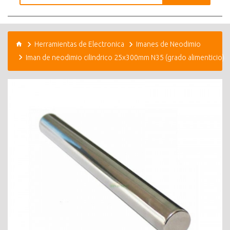
Herramientas de Electronica
Imanes de Neodimio
Iman de neodimio cilindrico 25x300mm N35 (grado alimenticio)