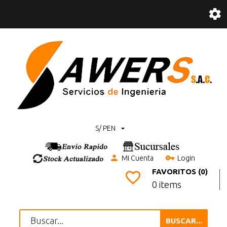
S/ PEN
Mi Cuenta
Login
FAVORITOS (0)
0 items
BUSCAR...