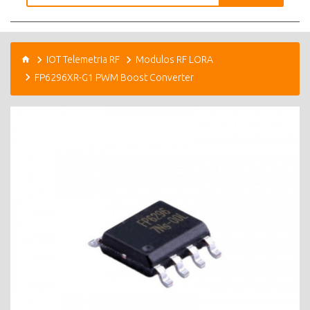
IOT Telemetria RF
Modulos RF LORA
FP6296XR-G1 PWM Boost Converter