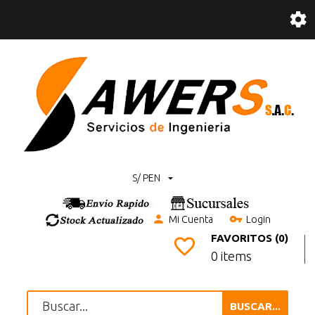
S/ PEN
Mi Cuenta
Login
FAVORITOS (0)
0 items
BUSCAR...