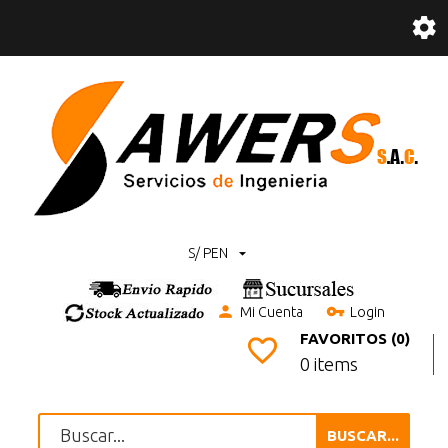
S/ PEN
Mi Cuenta
Login
FAVORITOS (0)
0 items
BUSCAR...