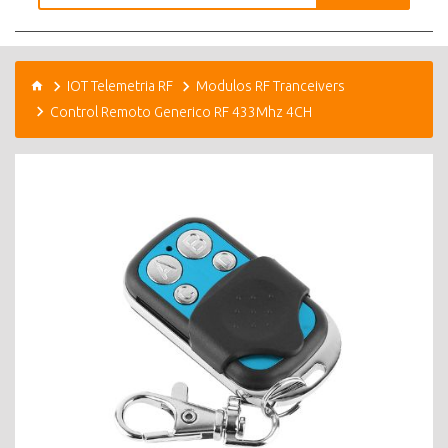
IOT Telemetria RF
Modulos RF Tranceivers
Control Remoto Generico RF 433Mhz 4CH