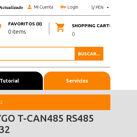
Mi Cuenta
Login
S/ PEN
FAVORITOS (0)
SHOPPING CART:
0 items
0
BUSCAR...
Tutorial
Servicios
32
YGO T-CAN485 RS485
32