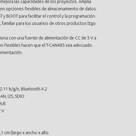
 mejora las capacidades de los proyectos. Amplía
con opciones flexibles de almacenamiento de datos.
y BOOT para facilitar el control y la programación.
 familiar para los usuarios de otros productos ttgo
ciona con una fuente de alimentación de CC de 5 V a
ón flexibles hacen que el T-CAN485 sea adecuado
lementación.
2.11 b/g/n, Bluetooth 4.2
CAN, I2S, SDIO
QUE
2 V
1 cm (largo x ancho x alto