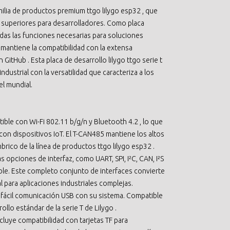
ilia de productos premium ttgo lilygo esp32 , que
 superiores para desarrolladores. Como placa
todas las funciones necesarias para soluciones
e mantiene la compatibilidad con la extensa
 GitHub . Esta placa de desarrollo lilygo ttgo serie t
strial con la versatilidad que caracteriza a los
el mundial.
ible con Wi-Fi 802.11 b/g/n y Bluetooth 4.2 , lo que
con dispositivos IoT. El T-CAN485 mantiene los altos
rico de la línea de productos ttgo lilygo esp32 .
s opciones de interfaz, como UART, SPI, I²C, CAN, I²S
ible. Este completo conjunto de interfaces convierte
eal para aplicaciones industriales complejas.
 fácil comunicación USB con su sistema. Compatible
llo estándar de la serie T de Lilygo .
ncluye compatibilidad con tarjetas TF para