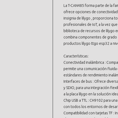
La T-CAN485 forma parte de la fam
ofrece opciones de conectividad
insignia de lilygo , proporciona 
profesionales de IoT, a la vez qu
biblioteca de recursos de lilygo en
combina componentes de grado indu
productos lilygo ttgo esp32 a niv
Características:
Conectividad inalámbrica : Compat
permite una comunicación fluida 
estándares de rendimiento inalámb
Interfaces de bus : Ofrece diversa
y SDIO, para una integración flex
a la placa lilygo en la solución id
Chip USB a TTL : CH9102 para una
con todos los entornos de desarro
Compatibilidad con tarjetas TF : I