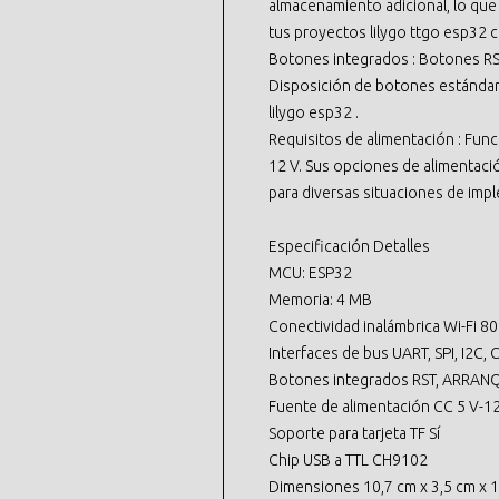
almacenamiento adicional, lo que
tus proyectos lilygo ttgo esp32 
Botones integrados : Botones RST 
Disposición de botones estándar,
lilygo esp32 .
Requisitos de alimentación : Fun
12 V. Sus opciones de alimentaci
para diversas situaciones de imp
Especificación Detalles
MCU: ESP32
Memoria: 4 MB
Conectividad inalámbrica Wi-Fi 80
Interfaces de bus UART, SPI, I2C, 
Botones integrados RST, ARRAN
Fuente de alimentación CC 5 V-1
Soporte para tarjeta TF Sí
Chip USB a TTL CH9102
Dimensiones 10,7 cm x 3,5 cm x 1,