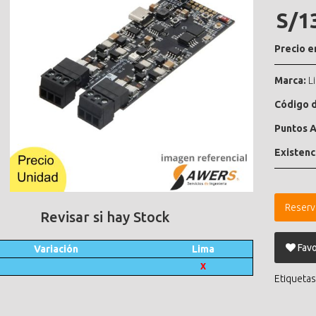
S/1
Precio e
Marca:
L
Código d
Puntos A
Existenc
Reserv
Revisar si hay Stock
Favo
Variación
Lima
X
Etiquetas