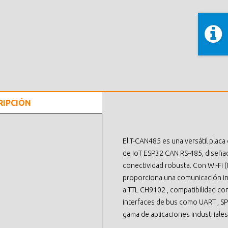
RIPCIÓN
El T-CAN485 es una versátil placa
de IoT ESP32 CAN RS-485, diseña
conectividad robusta. Con Wi-Fi 
proporciona una comunicación in
a TTL CH9102 , compatibilidad co
interfaces de bus como UART , SPI,
gama de aplicaciones industriale