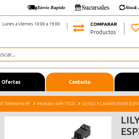
Lunes a Viernes 10:00 a 19:00
COMPARAR
Productos
Ofertas
Contacto
OT Telemetria RF
Modulos WIFI TTGO
LILYGO T-CAN485 RS485 ESP
LIL
ESP