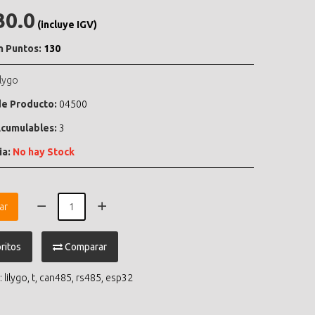
30.0
(incluye IGV)
n Puntos:
130
ilygo
e Producto:
04500
cumulables:
3
ia:
No hay Stock
ar
ritos
Comparar
:
lilygo
,
t
,
can485
,
rs485
,
esp32