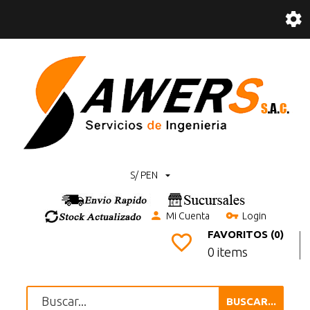
S/ PEN
Mi Cuenta
Login
FAVORITOS (0)
0 items
BUSCAR...