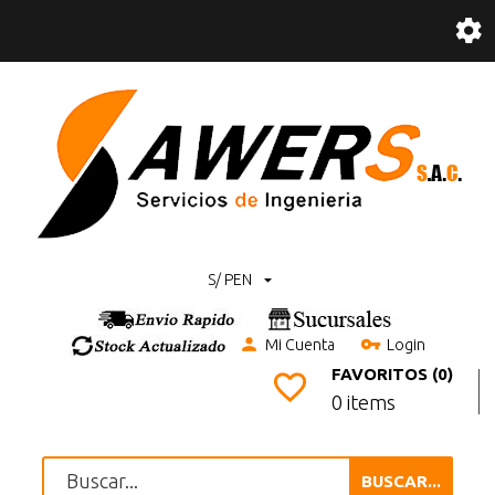
S/ PEN
Mi Cuenta
Login
FAVORITOS (0)
0 items
BUSCAR...