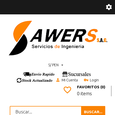
S/ PEN
Mi Cuenta
Login
FAVORITOS (0)
0 items
BUSCAR...