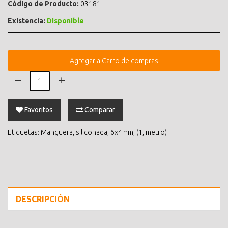
Código de Producto:
03181
Existencia:
Disponible
Agregar a Carro de compras
Favoritos
Comparar
Etiquetas:
Manguera
,
siliconada
,
6x4mm
,
(1
,
metro)
DESCRIPCIÓN