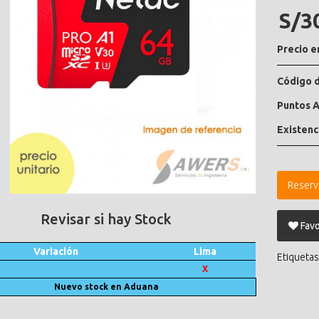
S/3
Precio e
Código d
Puntos A
Existenc
Reserv
Revisar si hay Stock
Favo
Variación
Lima
Etiquetas
X
Nuevo stock en Aduana