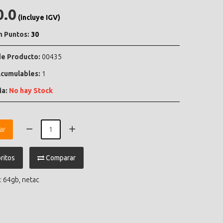
0.0
(incluye IGV)
n Puntos:
30
e Producto:
00435
cumulables:
1
ia:
No hay Stock
ar
ritos
Comparar
:
64gb
,
netac