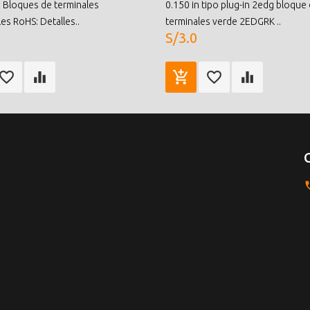
 Bloques de terminales
0.150 in tipo plug-in 2edg bloque
es RoHS: Detalles..
terminales verde 2EDGRK ..
S/3.0