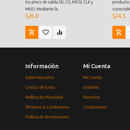
los pines de salida SD: CS, MOSI, CLK y
producto:
MISO. Mediante la..
conectabl
S/6.0
S/4.5
Información
Mi Cuenta
Sobre Nosotros
Mi Cuenta
Costos de Envío
Ordenes
Política de Privacidad
Favoritos
Términos & Condiciones
Contáctanos
Política de devoluciones