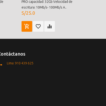
 de
PRO capacidad: 32Gb Velocidad de
escritura: 10Mb/s- 100Mb/s A..
S/25.0
Contáctanos
Lima: 910 439 625