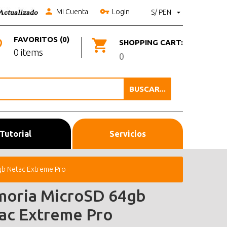
Mi Cuenta
Login
S/ PEN
FAVORITOS (0)
SHOPPING CART:
0 items
0
BUSCAR...
Tutorial
Servicios
b Netac Extreme Pro
oria MicroSD 64gb
ac Extreme Pro