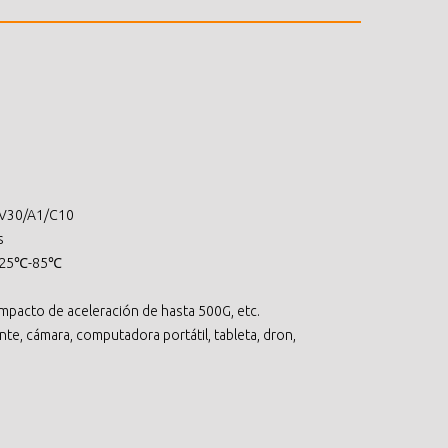
 V30/A1/C10
s
o 25℃-85℃
 impacto de aceleración de hasta 500G, etc.
te, cámara, computadora portátil, tableta, dron,