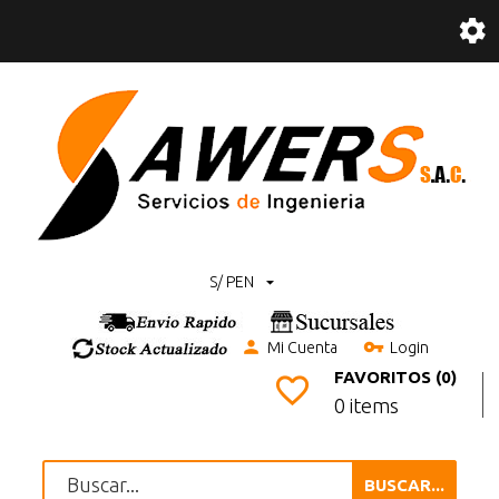
S/ PEN
Mi Cuenta
Login
FAVORITOS (0)
0 items
BUSCAR...