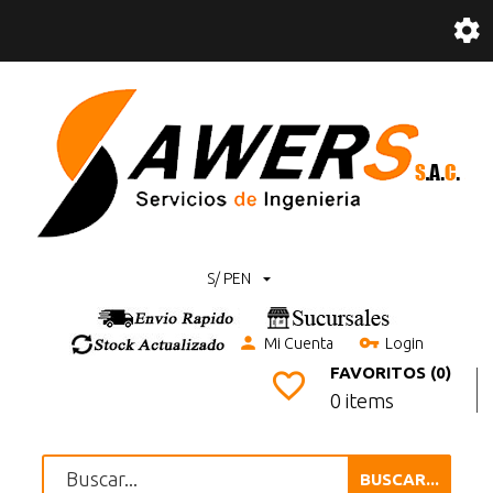
S/ PEN
Mi Cuenta
Login
FAVORITOS (0)
0 items
BUSCAR...