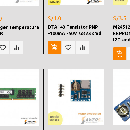
S/1.0
S/3.5
0
DTA143 Tansistor PNP
M24512
gger Temperatura
-100mA -50V sot23 smd
EEPROM
SB
I2C sm