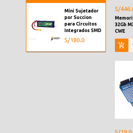
S/446.
Mini Sujetador
por Succion
Memori
para Circuitos
32Gb M
Integrados SMD
CWE
S/180.0
S/19.0