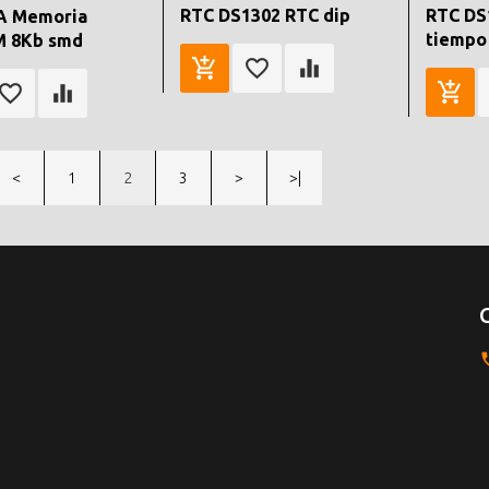
RTC DS1302 RTC dip
RTC DS
A Memoria
tiempo 
 8Kb smd
<
1
2
3
>
>|