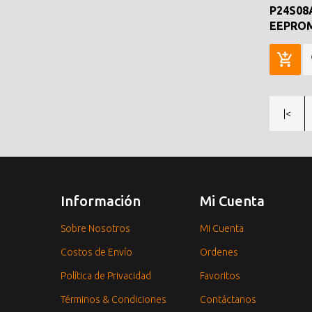
P24S08
EEPROM
|<
Información
Mi Cuenta
Sobre Nosotros
Mi Cuenta
Costos de Envío
Ordenes
Política de Privacidad
Favoritos
Términos & Condiciones
Contáctanos