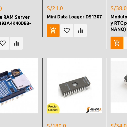
S/21.0
S/38.0
0
Mini Data Logger DS1307
Modulo
a RAM Server
y RTC p
393A4K40DB3-
NANO)
S/180.0
S/34.0