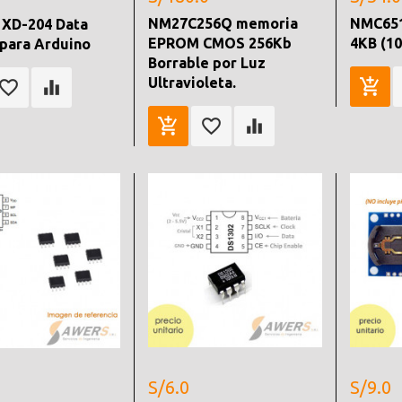
NM27C256Q memoria
NMC651
 XD-204 Data
EPROM CMOS 256Kb
4KB (1
para Arduino
Borrable por Luz
Ultravioleta.
S/6.0
S/9.0