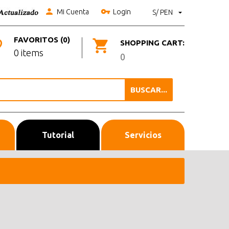
Mi Cuenta
Login
S/ PEN
FAVORITOS (0)
SHOPPING CART:
0 items
0
BUSCAR...
Tutorial
Servicios