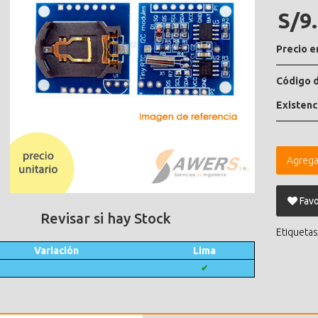
S/9
Precio e
Código d
Existenc
Agrega
Favo
Revisar si hay Stock
Etiquetas
Variación
Lima
✔