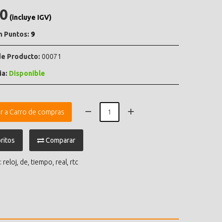
.0
(incluye IGV)
n Puntos:
9
e Producto:
00071
ia:
Disponible
r a Carro de compras
ritos
Comparar
:
reloj
,
de
,
tiempo
,
real
,
rtc