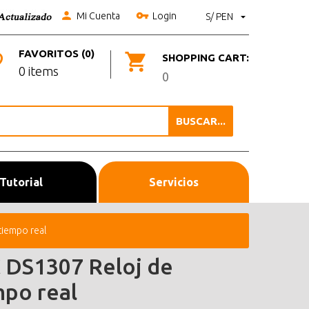
Mi Cuenta
Login
S/ PEN
FAVORITOS (0)
SHOPPING CART:
0 items
0
BUSCAR...
Tutorial
Servicios
tiempo real
 DS1307 Reloj de
mpo real