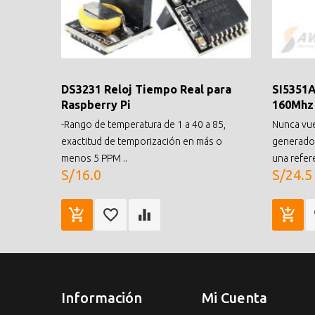
DS3231 Reloj Tiempo Real para
SI5351A
Raspberry Pi
160Mhz
-Rango de temperatura de 1 a 40 a 85,
Nunca vuel
exactitud de temporización en más o
generador
menos 5 PPM ..
una refere
S/16.0
S/24.5
Información
Mi Cuenta