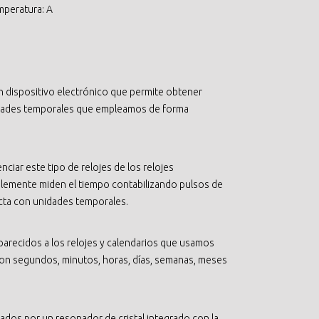
mperatura: A
un dispositivo electrónico que permite obtener
idades temporales que empleamos de forma
nciar este tipo de relojes de los relojes
plemente miden el tiempo contabilizando pulsos de
recta con unidades temporales.
parecidos a los relojes y calendarios que usamos
con segundos, minutos, horas, días, semanas, meses
dos por un resonador de cristal integrado con la