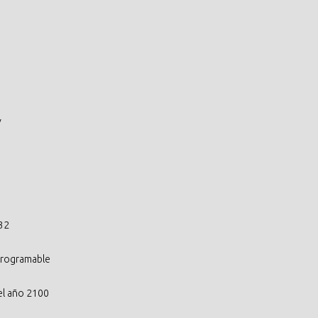
V
32
programable
el año 2100