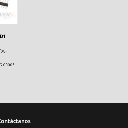
 D1
/0G-
-00005..
Contáctanos