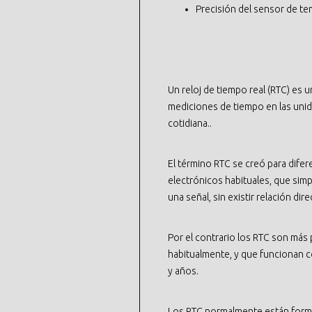
Precisión del sensor de te
Un reloj de tiempo real (RTC) es 
mediciones de tiempo en las un
cotidiana..
El término RTC se creó para difere
electrónicos habituales, que sim
una señal, sin existir relación di
Por el contrario los RTC son más 
habitualmente, y que funcionan 
y años.
Los RTC normalmente están forma