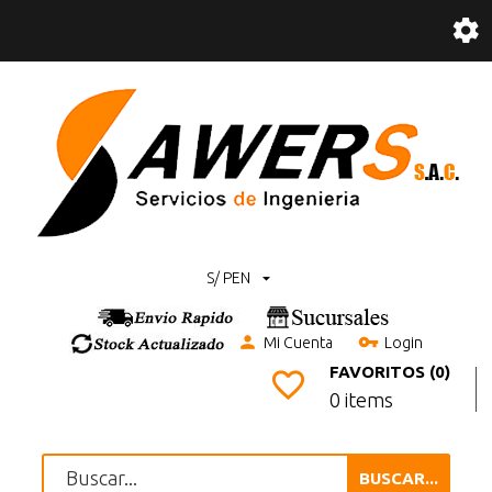
S/ PEN
Mi Cuenta
Login
FAVORITOS (0)
0 items
BUSCAR...