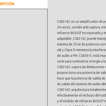
RIPCIÓN
CS8316C es un amplificador de po
24 veces, sonido anti-ruptura, in
refuerzo BOOST incorporado y m
adaptable. CS8316C puede maneja
máxima de 25 W de potencia cons
AB y Clase D minimiza la interfer
de audio a FM. CS8361C está espe
serie para suministrar energía a l
CS8316C supera las limitaciones de
proporciona una potencia de sali
hace que la potencia de salida de
de salida del sistema de audio al
CS8316C arquitectura totalmente
efectivamente el rechazo del ruid
y el módulo de refuerzo BOOST i