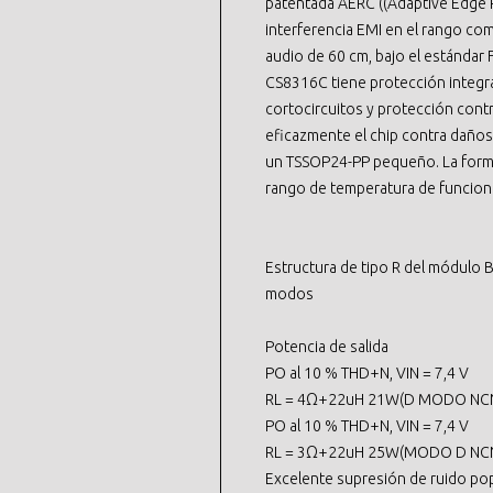
patentada AERC ((Adaptive Edge R
interferencia EMI en el rango com
audio de 60 cm, bajo el estánda
CS8316C tiene protección integr
cortocircuitos y protección con
eficazmente el chip contra daño
un TSSOP24-PP pequeño. La forma 
rango de temperatura de funciona
Estructura de tipo R del módulo 
modos
Potencia de salida
PO al 10 % THD+N, VIN = 7,4 V
RL = 4Ω+22uH 21W(D MODO NC
PO al 10 % THD+N, VIN = 7,4 V
RL = 3Ω+22uH 25W(MODO D NC
Excelente supresión de ruido po