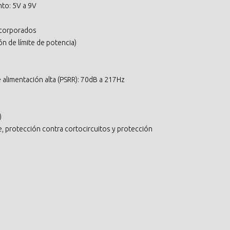
to: 5V a 9V
ncorporados
n de límite de potencia)
 alimentación alta (PSRR): 70dB a 217Hz
)
, protección contra cortocircuitos y protección