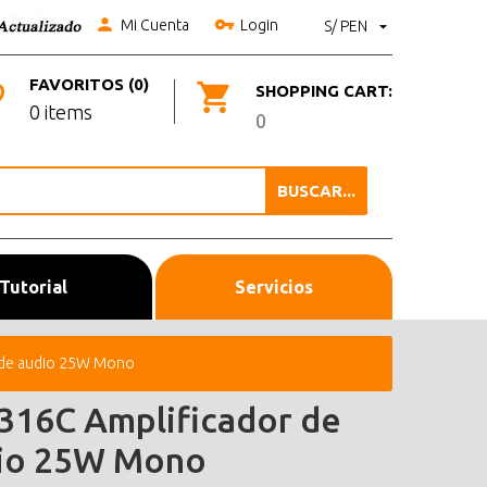
Mi Cuenta
Login
S/ PEN
FAVORITOS (0)
SHOPPING CART:
0 items
0
BUSCAR...
Tutorial
Servicios
 de audio 25W Mono
316C Amplificador de
io 25W Mono