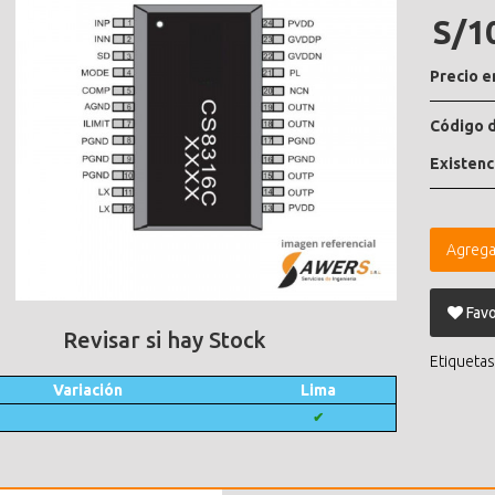
S/1
Precio e
Código d
Existenc
Agrega
Favo
Revisar si hay Stock
Etiquetas
Variación
Lima
✔