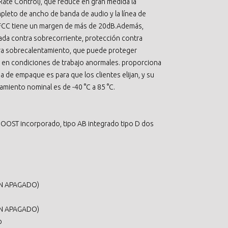
ate Control), que reduce en gran medida la
pleto de ancho de banda de audio y la línea de
r FCC tiene un margen de más de 20dB.Además,
ada contra sobrecorriente, protección contra
tra sobrecalentamiento, que puede proteger
s en condiciones de trabajo anormales. proporciona
de empaque es para que los clientes elijan, y su
miento nominal es de -40 °C a 85 °C.
BOOST incorporado, tipo AB integrado tipo D dos
N APAGADO)
N APAGADO)
p