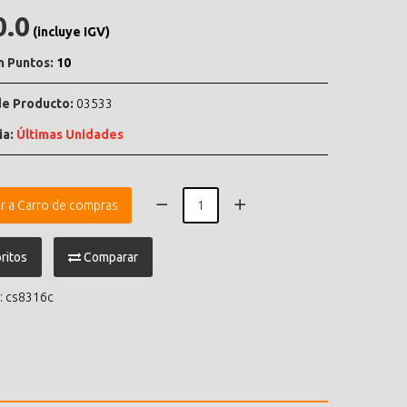
0.0
(incluye IGV)
n Puntos:
10
e Producto:
03533
ia:
Últimas Unidades
r a Carro de compras
ritos
Comparar
:
cs8316c