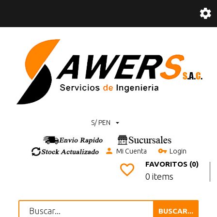
S/ PEN
Mi Cuenta
Login
FAVORITOS (0)
0 items
BUSCAR...