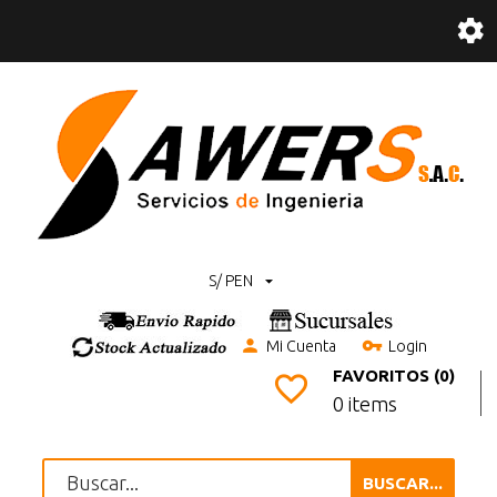
S/ PEN
Mi Cuenta
Login
FAVORITOS (0)
0 items
BUSCAR...