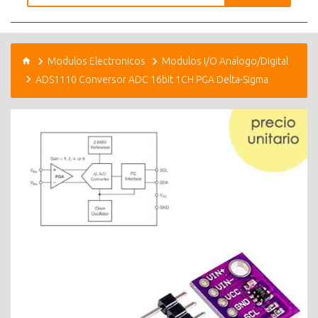
Modulos Electronicos
Modulos I/O Analogo/Digital
ADS1110 Conversor ADC 16bit 1CH PGA Delta-Sigma