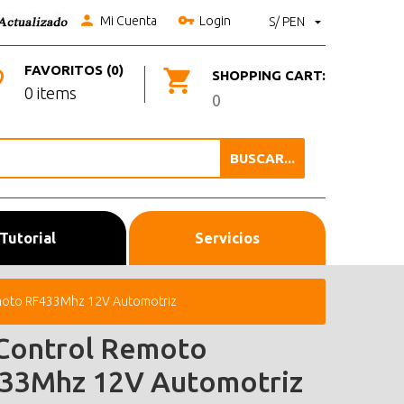
Mi Cuenta
Login
S/ PEN
FAVORITOS (0)
SHOPPING CART:
0 items
0
BUSCAR...
Tutorial
Servicios
emoto RF433Mhz 12V Automotriz
 Control Remoto
33Mhz 12V Automotriz