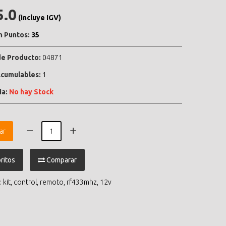
5.0
(incluye IGV)
n Puntos:
35
e Producto:
04871
cumulables:
1
ia:
No hay Stock
ar
ritos
Comparar
:
kit
,
control
,
remoto
,
rf433mhz
,
12v