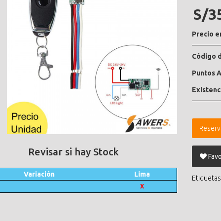
S/3
Precio e
Código d
Puntos A
Existenc
Reserv
Revisar si hay Stock
Favo
Variación
Lima
Etiquetas
X