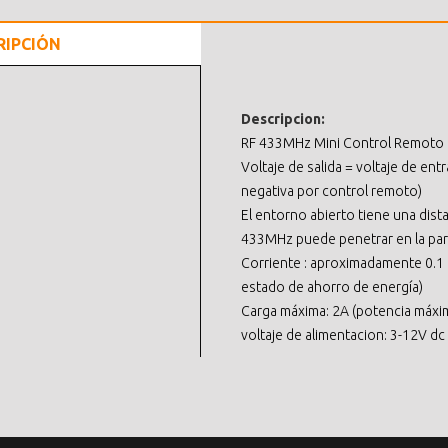
RIPCIÓN
Descripcion:
RF 433MHz Mini Control Remoto I
Voltaje de salida = voltaje de ent
negativa por control remoto)
El entorno abierto tiene una dist
433MHz puede penetrar en la par
Corriente : aproximadamente 0.1
estado de ahorro de energía)
Carga máxima: 2A (potencia máxi
voltaje de alimentacion: 3-12V dc