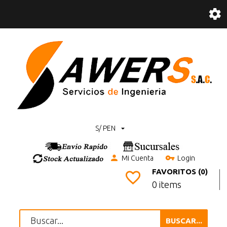
S/ PEN
Mi Cuenta
Login
FAVORITOS (0)
0 items
BUSCAR...